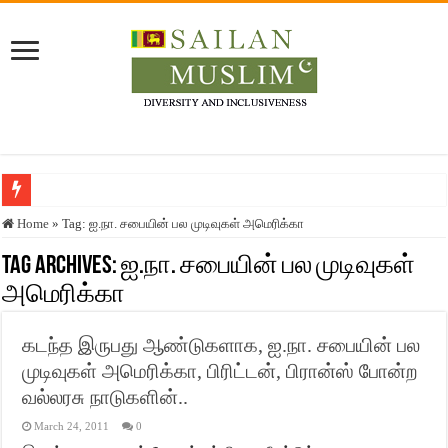
Who stopped the Quran translation?
Home
»
Tag:
ஐ.நா. சபையின் பல முடிவுகள் அமெரிக்கா
Trick or Treat – a Muslim Guide to the Experts Industries, by Karima Hamdan
Tag Archives:
ஐ.நா. சபையின் பல முடிவுகள்
“Oddamavadi” – Reveals Sri Lankan Muslims’ plight amid pandemic
அமெரிக்கா
Justice for marginalized communities and women in post-conflict settings by Dr.
கடந்த இருபது ஆண்டுகளாக, ஐ.நா. சபையின் பல
Exploitation Of Desperate Hajj Pilgrims By Some Deceitful Hajj Agents By MY
முடிவுகள் அமெரிக்கா, பிரிட்டன், பிரான்ஸ் போன்ற
வல்லரசு நாடுகளின்..
March 24, 2011
0