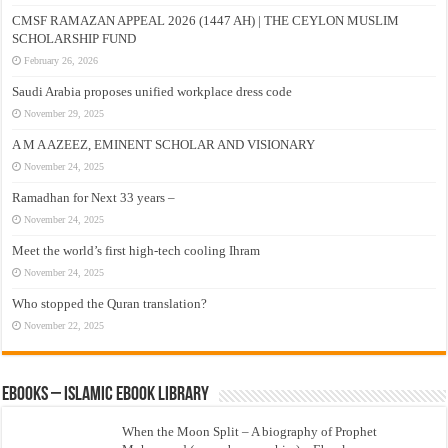
CMSF RAMAZAN APPEAL 2026 (1447 AH) | THE CEYLON MUSLIM
SCHOLARSHIP FUND
February 26, 2026
Saudi Arabia proposes unified workplace dress code
November 29, 2025
A M A AZEEZ, EMINENT SCHOLAR AND VISIONARY
November 24, 2025
Ramadhan for Next 33 years –
November 24, 2025
Meet the world’s first high-tech cooling Ihram
November 24, 2025
Who stopped the Quran translation?
November 22, 2025
eBooks – Islamic eBook Library
When the Moon Split – A biography of Prophet