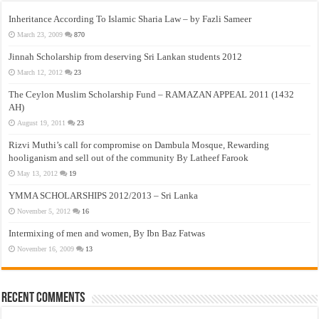
Inheritance According To Islamic Sharia Law – by Fazli Sameer
March 23, 2009
870
Jinnah Scholarship from deserving Sri Lankan students 2012
March 12, 2012
23
The Ceylon Muslim Scholarship Fund – RAMAZAN APPEAL 2011 (1432
AH)
August 19, 2011
23
Rizvi Muthi’s call for compromise on Dambula Mosque, Rewarding
hooliganism and sell out of the community By Latheef Farook
May 13, 2012
19
YMMA SCHOLARSHIPS 2012/2013 – Sri Lanka
November 5, 2012
16
Intermixing of men and women, By Ibn Baz Fatwas
November 16, 2009
13
Recent Comments