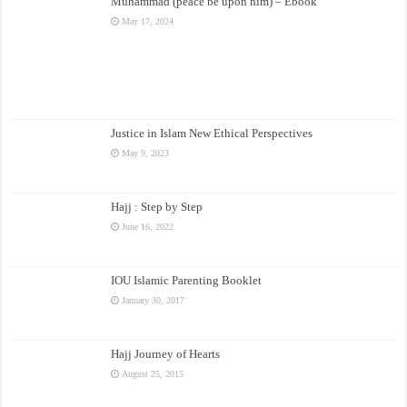
Muhammad (peace be upon him) – Ebook
May 17, 2024
Justice in Islam New Ethical Perspectives
May 9, 2023
Hajj : Step by Step
June 16, 2022
IOU Islamic Parenting Booklet
January 30, 2017
Hajj Journey of Hearts
August 25, 2015