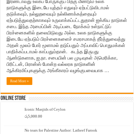
இரண்டாவது உலகப் போருக்குப் பிறகு மீண்டும் உலக
நாடுகளுக்கு இடையே யுத்தம் எதுவும் ஏற்பட்டுவிடாமல்
தடுக்கவும், நல்லுறவையும் நல்லிணக்கத்தையும்
ஏற்படுத்துவதற்காகவும் உருவாக்கப்பட்டதுதான் ஐக்கிய நாடுகள்
சபை. இந்த அமைப்பின் அடிப்படை நோக்கம் உள்நாட்டுப்
பிரச்னைகளில் தலையிடுவது அல்ல. உலக நாடுகளுக்கு
இடையே ஏற்படும் பிரச்னைகளைச் சமரசமாகத் தீர்த்துவைத்து
அதன் மூலம் போர் மூளாமல் தடுப்பதும் அப்பாவிப் பொதுமக்கள்
பாதிக்கப்படாமல் காப்பதும்தான். கடந்த இருபது
ஆண்டுகளாக, ஐ.நா. சபையின் பல முடிவுகள் அமெரிக்கா,
பிரிட்டன், பிரான்ஸ் போன்ற வல்லரசு நாடுகளின்
ஆக்கிரமிப்புகளுக்கு அங்கீகாரம் வழங்குபவையாக …
Read More »
Online Store
Iconic Masjids of Ceylon
රු
5,000.00
No tears for Palestine Author: Latheef Farook