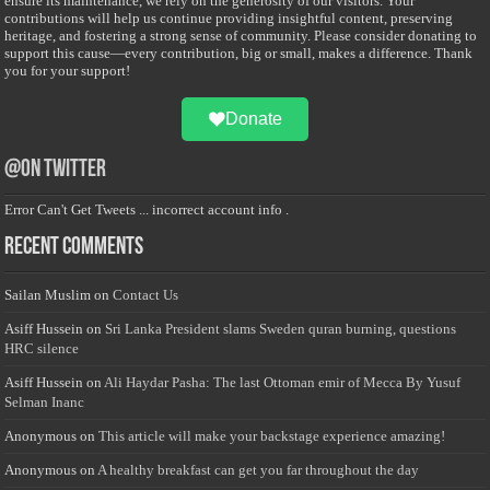
ensure its maintenance, we rely on the generosity of our visitors. Your
contributions will help us continue providing insightful content, preserving
heritage, and fostering a strong sense of community. Please consider donating to
support this cause—every contribution, big or small, makes a difference. Thank
you for your support!
Donate
@on Twitter
Error Can't Get Tweets ... incorrect account info .
Recent Comments
Sailan Muslim
on
Contact Us
Asiff Hussein
on
Sri Lanka President slams Sweden quran burning, questions
HRC silence
Asiff Hussein
on
Ali Haydar Pasha: The last Ottoman emir of Mecca By Yusuf
Selman Inanc
Anonymous
on
This article will make your backstage experience amazing!
Anonymous
on
A healthy breakfast can get you far throughout the day