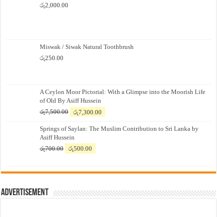
රු
2,000.00
Miswak / Siwak Natural Toothbrush
රු
250.00
A Ceylon Moor Pictorial: With a Glimpse into the Moorish Life
of Old By Asiff Hussein
Original
Current
රු
7,500.00
රු
7,300.00
price
price
Springs of Saylan: The Muslim Contribution to Sri Lanka by
was:
is:
Asiff Hussein
රු7,500.00.
රු7,300.00.
Original
Current
රු
700.00
රු
500.00
price
price
was:
is:
රු700.00.
රු500.00.
Advertisement