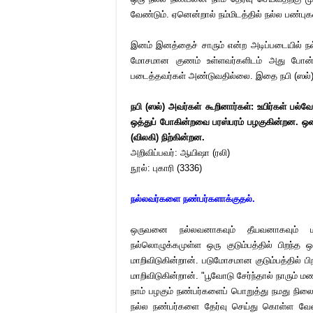
வேண்டும். ஏனென்றால் நம்மிடத்தில் நல்ல பண்புகள
இனம் இனத்தைச் சாரும் என்ற அடிப்படையில் நல
மோசமான குணம் உள்ளவர்களிடம் அது போன்ற
படைத்தவர்கள் அண்டுவதில்லை. இதை நபி (ஸல்) அவர
நபி (ஸல்) அவர்கள் கூறினார்கள்: உயிர்கள் பல
ஒத்துப் போகின்றவை பரஸ்பரம் பழகுகின்றன. ஒன்
(விலகி) நிற்கின்றன.
அறிவிப்பவர்: ஆயிஷா (ரலி)
நூல்: புகாரி (3336)
நல்லவர்களை நண்பர்களாக்குதல்.
ஒருவனை நல்லவனாகவும் தீயவனாகவும் மாற்
நல்லொழுக்கமுள்ள ஒரு குடும்பத்தில் பிறந்
மாறிவிடுகின்றான். படுமோசமான குடும்பத்தில் 
மாறிவிடுகின்றான். "பூவோடு சேர்ந்தால் நாரும் 
நாம் பழகும் நண்பர்களைப் பொறுத்து நமது நில
நல்ல நண்பர்களை தேர்வு செய்து கொள்ள வே