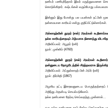
நண்பர் பணிபுரிந்தால் இவர் மருத்துவமனை 
கொடுக்கிறார். கஷ்டங்கள் வரும்போது பக்கபலமாகவு
இன்னும் இது போன்று பல பயன்கள் நட்பின் மூலம
நன்மையான காரியம் என்று குறிப்பிட்டுள்ளார்கள்.
அல்லாஹ்வின் தூதர் (ஸல்) அவர்கள் கூறினார்கள
நல்ல காரியத்தையும் அற்பமாக நினைத்து விடாதே 
அறிவிப்பவர்: அபூதர் (ரலி)
நூல்: முஸ்லிம் (4760)
அல்லாஹ்வின் தூதர் (ஸல்) அவர்கள் கூறினார்
தன்னுடைய தோழரிடத்தில் சிறந்தவராக இருக்கி
அறிவிப்பவர்: அப்துல்லாஹ் பின் அம்ர் (ரலி)
நூல்: திர்மிதி (1867)
அழகிய நட்பு இறைவனுடைய பொருத்தத்தைப் பெ
அறிந்து அதன்படி செயல்படுவோம்.
நல்ல நண்பனை தேர்வு செய்வதற்கு முன்னால்…
ஒரு நல்ல நண்பனை நாம் தேர்வு செய்வதற்கு மு