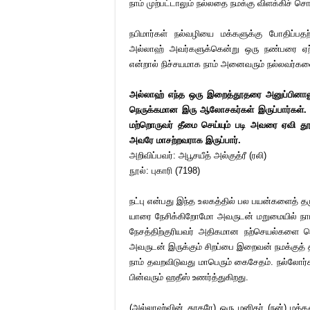
நாம் முற்பட்டாலும் நல்லதை நமக்கு விளக்கிச் ச
நபிமார்கள் நல்வழியை மக்களுக்கு போதிப்பத
அல்லாஹ் அவர்களுக்கென்று ஒரு நண்பரை ஏற்பட
என்றால் நிச்சயமாக நாம் அனைவரும் நல்லவர்கள
அல்லாஹ் எந்த ஒரு இறைத்தூதரை அனுப்பினாலு
நெருக்கமான இரு ஆலோசகர்கள் இருப்பார்கள்.
மற்றொருவர் தீமை செய்யும் படி அவரை ஏவி தூண
அவரே மாசற்றவராக இருப்பார்.
அறிவிப்பவர்: அபூசயீத் அல்குத்ரீ (ரலி)
நூல்: புகாரி (7198)
நட்பு என்பது இந்த உலகத்தில் பல பயன்களைத் தர
யாரை நேசிக்கிறோமோ அவருடன் மறுமையில் நாம் இ
நேசத்திற்குரியவர் அதிகமான நற்செயல்களை ச
அவருடன் இருக்கும் சிறப்பை இறைவன் நமக்குத
நாம் தவறவிடுவது மாபெரும் கைசேதம். நல்லோர்க
பின்வரும் ஹதீஸ் உணர்த்துகிறது.
(அல்லாஹ்வின் தூதரே) ஒரு மனிதர் (நன்) மக்கள