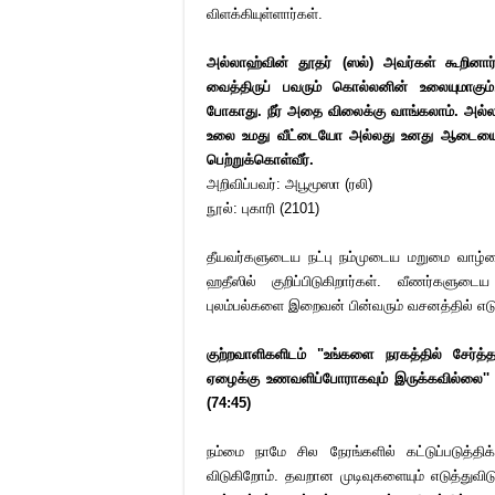
விளக்கியுள்ளார்கள்.
அல்லாஹ்வின் தூதர் (ஸல்) அவர்கள் கூறினார
வைத்திருப் பவரும் கொல்லனின் உலையுமாகும்.
போகாது. நீர் அதை விலைக்கு வாங்கலாம். அல
உலை உமது வீட்டையோ அல்லது உனது ஆடையையோ 
பெற்றுக்கொள்வீர்.
அறிவிப்பவர்: அபூமூஸா (ரலி)
நூல்: புகாரி (2101)
தீயவர்களுடைய நட்பு நம்முடைய மறுமை வாழ்வை 
ஹதீஸில் குறிப்பிடுகிறார்கள். வீணர்க
புலம்பல்களை இறைவன் பின்வரும் வசனத்தில் எடு
குற்றவாளிகளிடம் "உங்களை நரகத்தில் சேர்த்
ஏழைக்கு உணவளிப்போராகவும் இருக்கவில்லை'' என
(74:45)
நம்மை நாமே சில நேரங்களில் கட்டுப்படுத்
விடுகிறோம். தவறான முடிவுகளையும் எடுத்துவி