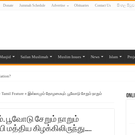
Donate
Jummah Schedule
Advertise
Obituaries
Contact Us
සිංහල පිටුව
Masjid
Sailan Muslimah
Muslim Issues
News
Islam
Proj
lation?
ide to the Experts Industries, by Karima Hamdan
»
Tamil Feature
»
இஸ்லாமும் தோழமையும். பூவோடு சேறும் நாறும்
Onli
 Lankan Muslims’ plight amid pandemic
munities and women in post-conflict settings by Dr. Farah Mihlar
ajj Pilgrims By Some Deceitful Hajj Agents By MYM Siddeek –
 பூவோடு சேறும் நாறும்
 மத்திய கிழக்கிலிருந்து…..