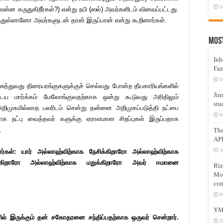
J
என்ன கருதுகிறீர்கள்?) என்று நபி (ஸல்) அவர்களிடம் வினவப்பட்டது.
ைத்துள்ளானோ அவர்களுடன் தான் இருப்பான் என்று கூறினார்கள்.
Mos
Inh
Faz
M
ுத்துவது திரையரங்குகளுக்குச் செல்வது போன்ற தீயகாரியங்களில்
Jin
டைய மார்க்கம் மேலோங்குவதற்காக ஒன்று கூடுவது அரிதிலும்
stu
அறிமுகமில்லாத பலரிடம் சென்று தன்னை அறிமுகப்படுத்தி நட்பை
M
ாக நட்பு வைத்தவர் களுக்கு ஏராளமான சிறப்புகள் இருப்பதாக
.
Th
AP
A
ர்கள்: யார் அல்லாஹ்விற்காக நேசிக்கிறாரோ அல்லாஹ்விற்காக
க்கிறாரோ அல்லாஹ்விற்காக மறுக்கிறாரோ அவர் ஈமானை
Riz
Mos
com
M
YM
ில் இருக்கும் தன் சகோதரனை சந்திப்பதற்காக ஒருவர் சென்றார்.
N