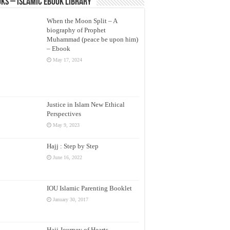
ks – Islamic eBook Library
When the Moon Split – A
biography of Prophet
Muhammad (peace be upon him)
– Ebook
May 17, 2024
Justice in Islam New Ethical
Perspectives
May 9, 2023
Hajj : Step by Step
June 16, 2022
IOU Islamic Parenting Booklet
January 30, 2017
Hajj Journey of Hearts