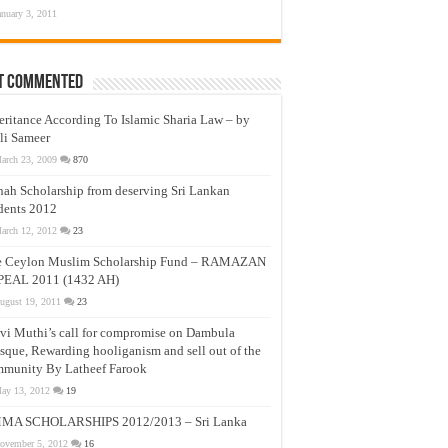
anuary 3, 2011
t Commented
eritance According To Islamic Sharia Law – by
li Sameer
arch 23, 2009
870
nah Scholarship from deserving Sri Lankan
dents 2012
arch 12, 2012
23
e Ceylon Muslim Scholarship Fund – RAMAZAN
PEAL 2011 (1432 AH)
ugust 19, 2011
23
vi Muthi’s call for compromise on Dambula
que, Rewarding hooliganism and sell out of the
munity By Latheef Farook
ay 13, 2012
19
MA SCHOLARSHIPS 2012/2013 – Sri Lanka
ovember 5, 2012
16