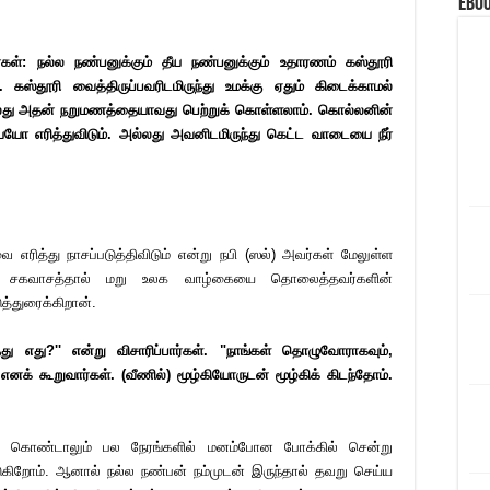
eBoo
்கள்: நல்ல நண்பனுக்கும் தீய நண்பனுக்கும் உதாரணம் கஸ்தூரி
 கஸ்தூரி வைத்திருப்பவரிடமிருந்து உமக்கு ஏதும் கிடைக்காமல்
்லது அதன் நறுமணத்தையாவது பெற்றுக் கொள்ளலாம். கொல்லனின்
எரித்துவிடும். அல்லது அவனிடமிருந்து கெட்ட வாடையை நீர்
எரித்து நாசப்படுத்திவிடும் என்று நபி (ஸல்) அவர்கள் மேலுள்ள
ளுடைய சகவாசத்தால் மறு உலக வாழ்கையை தொலைத்தவர்களின்
த்துரைக்கிறான்.
தது எது?'' என்று விசாரிப்பார்கள். "நாங்கள் தொழுவோராகவும்,
க் கூறுவார்கள். (வீணில்) மூழ்கியோருடன் மூழ்கிக் கிடந்தோம்.
திக் கொண்டாலும் பல நேரங்களில் மனம்போன போக்கில் சென்று
டுகிறோம். ஆனால் நல்ல நண்பன் நம்முடன் இருந்தால் தவறு செய்ய