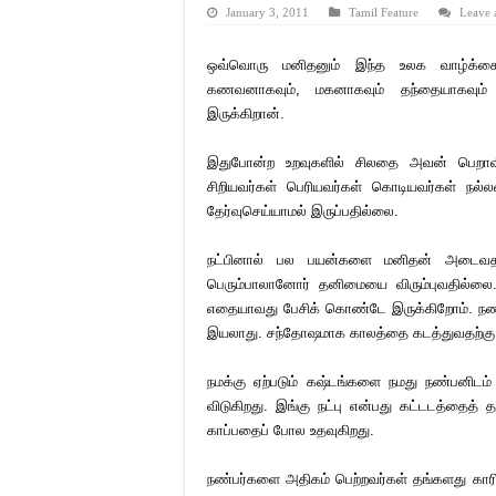
January 3, 2011
Tamil Feature
Leave 
ஒவ்வொரு மனிதனும் இந்த உலக வாழ்க்கை
கணவனாகவும், மகனாகவும் தந்தையாகவும
இருக்கிறான்.
இதுபோன்ற உறவுகளில் சிலதை அவன் பெறாவிட்
சிறியவர்கள் பெரியவர்கள் கொடியவர்கள் ந
தேர்வுசெய்யாமல் இருப்பதில்லை.
நட்பினால் பல பயன்களை மனிதன் அடைவதால
பெரும்பாலானோர் தனிமையை விரும்புவதில்லை
எதையாவது பேசிக் கொண்டே இருக்கிறோம். நண்ப
இயலாது. சந்தோஷமாக காலத்தை கடத்துவதற்கு ஒ
நமக்கு ஏற்படும் கஷ்டங்களை நமது நண்பனிடம்
விடுகிறது. இங்கு நட்பு என்பது கட்டடத்தைத
காப்பதைப் போல உதவுகிறது.
நண்பர்களை அதிகம் பெற்றவர்கள் தங்களது காரிய