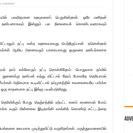
a comment
யில் பலவிதமான உறவுகளைப் பெறுகின்றான். ஒரே மனிதன்
் நண்பனாகவும் இன்னும் பல நிலையைக் கொண்டவனாகவும்
டாலும் நட்பு என்ற உறவையாவது பெற்றிருப்பான். ஏனென்றால்
ல்லவர்கள் ஆகிய அனைவரும் யாரையாவது ஒருவரை நண்பர்களாக
் நாம் எல்லோரும் நட்பு கொள்கிறோம். பொதுவாக நம்மில்
. துணைக்கு நண்பன் வந்து விட்டால் நேரம் போவதே தெரியாமல்
ர்கள் அதிகமாக கூடிவிட்டால் நம்முகத்தில் கவலையையே பார்க்க
ரு சாதனமாக நட்பு இங்கு பயன்படுகிறது.
 தெரிவிக்கும் போது நெஞ்சத்தில் ஏற்பட்ட கனம் காணாமல் போய்
் தாக்க வரும் மின்னலை இடிதாங்கி வாங்கிக் கொண்டு கட்டடத்தை
Adv
ங்களை சுலபமாக முடித்துவிட்டு வருகிறார்கள். மருத்துவமனையில்