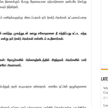
செல்ல நினைக்கும் போது தேவையான ஏற்பாடுகளை நண்பரே செய்து
ம் நிற்கிறார்.
் மனிதர்களுக்கு கிடைப்பதால் நபி (ஸல்) அவர்கள் நட்புவைப்பதை
் மலர்ந்த முகத்துடன் உனது சகோதரனை நீ சந்திப்பது உட்பட எந்த
என்று நபி (ஸல்) அவர்கள் என்னிடம் கூறினார்கள்.
கள்: தோழர்களில் அல்லாஹ்விடத்தில் சிறந்தவர் அவர்களில் யார்
றாரோ அவராவார்.
Late
ற்றுத் தரக் கூடியதாக உள்ளதால். எனவே நட்பின் ஒழுங்குகளை
Wh
Co
J
Las
ன்னால் நம்மை நாம் நல்லவனாக மாற்றிக் கொள்வதற்கு முயற்சிக்க