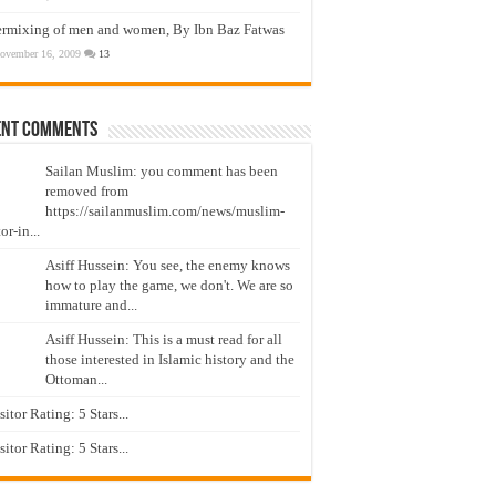
ermixing of men and women, By Ibn Baz Fatwas
ovember 16, 2009
13
ent Comments
Sailan Muslim: you comment has been
removed from
https://sailanmuslim.com/news/muslim-
or-in...
Asiff Hussein: You see, the enemy knows
how to play the game, we don't. We are so
immature and...
Asiff Hussein: This is a must read for all
those interested in Islamic history and the
Ottoman...
isitor Rating: 5 Stars...
isitor Rating: 5 Stars...