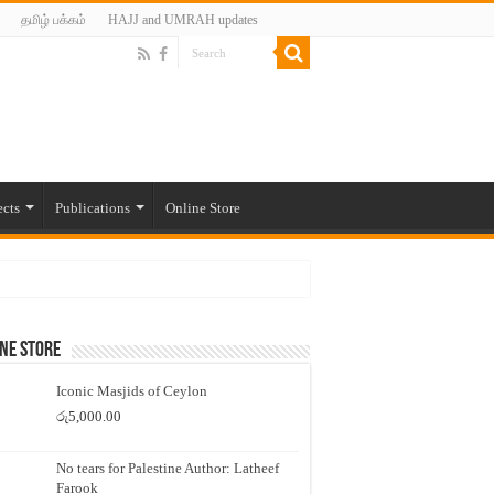
தமிழ் பக்கம்
HAJJ and UMRAH updates
ects
Publications
Online Store
ne Store
Iconic Masjids of Ceylon
රු
5,000.00
No tears for Palestine Author: Latheef
Farook