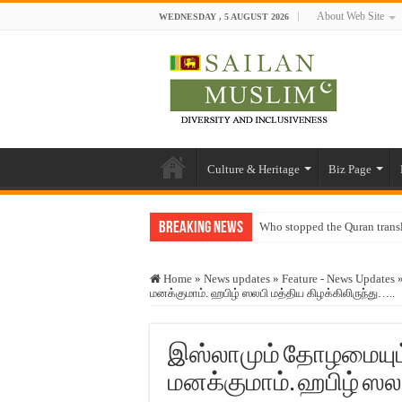
About Web Site
WEDNESDAY , 5 AUGUST 2026
Culture & Heritage
Biz Page
Breaking News
Who stopped the Quran trans
Trick or Treat – a Muslim Gu
Home
»
News updates
»
Feature - News Updates
“Oddamavadi” – Reveals Sri
மனக்குமாம். ஹபிழ் ஸலபி மத்திய கிழக்கிலிருந்து…..
Justice for marginalized com
Exploitation Of Desperate H
இஸ்லாமும் தோழமையும்.
மனக்குமாம். ஹபிழ் ஸலபி