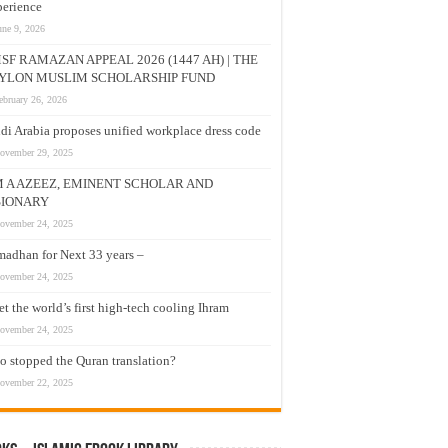
erience
une 9, 2026
SF RAMAZAN APPEAL 2026 (1447 AH) | THE
YLON MUSLIM SCHOLARSHIP FUND
ebruary 26, 2026
di Arabia proposes unified workplace dress code
ovember 29, 2025
M A AZEEZ, EMINENT SCHOLAR AND
SIONARY
ovember 24, 2025
adhan for Next 33 years –
ovember 24, 2025
t the world’s first high-tech cooling Ihram
ovember 24, 2025
 stopped the Quran translation?
ovember 22, 2025