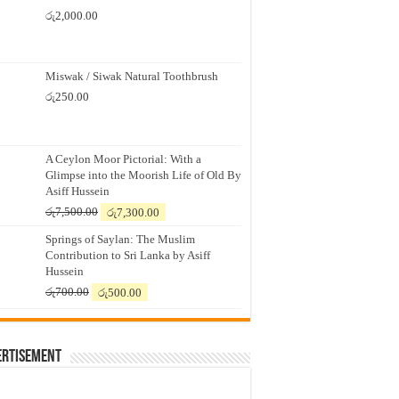
රු
2,000.00
Miswak / Siwak Natural Toothbrush
රු
250.00
A Ceylon Moor Pictorial: With a
Glimpse into the Moorish Life of Old By
Asiff Hussein
Original
Current
රු
7,500.00
රු
7,300.00
price
price
Springs of Saylan: The Muslim
was:
is:
Contribution to Sri Lanka by Asiff
රු7,500.00.
රු7,300.00.
Hussein
Original
Current
රු
700.00
රු
500.00
price
price
was:
is:
රු700.00.
රු500.00.
ertisement