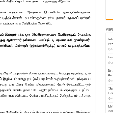
ொல்லி அதில் விழவிடாமல் நம்மை பாதுகாத்து விடுவான்.
ற்காக வந்தார்கள். அவர்களை இப்பணியில் தூண்டிவிடுவதற்காக
ுத்தியுள்ளான். நபிமார்களுக்கே நல்ல நண்பர் தேவைப்படுகிறார்
ை நண்பர்களாக பெற்றிருக்க வேண்டும்.
Pop
ம் இன்னும் எந்த ஒரு ஆட்சித்தலைவரை நியமித்தாலும் அவருக்கு
Inh
 ஒரு ஆலோசகர் நன்மையை செய்யும் படி அவரை ஏவி தூண்டுவார்.
Faz
்டுவார். அல்லாஹ் (குற்றங்களிலிருந்து) யாரைப் பாதுகாத்தானோ
M
Fee
J
lis
ுவதோடு மறுமையில் பெரும் நன்மையையும். பெற்றுத் தருகிறது. நாம்
the
ருப்போம் என்று நபி (ஸல்) அவர்கள் கூறியுள்ளார்கள். நம்முடைய
M
ெய்து நாம் அவர் செய்த நல்லறங்களைப் போல் செய்யாவிட்டாலும்
‘Su
் தருவான். எனவே நம்மை விட அதிக நன்மை புரிபவர்களுடைய நட்பை
Hon
ளின் நட்பு இவ்வளவு பெரிய பாக்கியத்தைப் பெற்றுத்தரும் என்பதை
F
இஸ்
மனக
ை நேசிக்கிறார். ஆனால் (செயல்பாட்டிலும் சிறப்பிலும்) அவர்களை