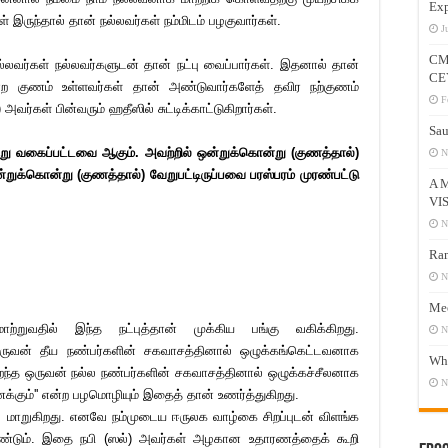
Exp
் இருந்தால் தான் நல்லவர்கள் நம்மிடம் பழகுவார்கள்.
J
CM
்லவர்கள் நல்லவர்களுடன் தான் நட்பு வைப்பார்கள். இதனால் தான்
CE
 குணம் உள்ளவர்கள் தான் அண்டுவார்களேத் தவிர நற்குணம்
F
்கள் பின்வரும் ஹதீஸில் சுட்டிக்காட்டுகிறார்கள்.
Sau
்வேறு வகைப்பட்டவை ஆகும். அவற்றில் ஒன்றுக்கொன்று (குணத்தால்)
N
றுக்கொன்று (குணத்தால்) வேறுபட்டிருப்பவை பரஸ்பரம் முரண்பட்டு
A 
VI
N
Ram
N
Mee
றுவதில் இந்த நட்புத்தான் முக்கிய பங்கு வகிக்கிறது.
N
த ஒருவன் தீய நண்பர்களின் சகவாசத்தினால் ஒழுக்கங்கெட்டவனாக
Who
பிறந்த ஒருவன் நல்ல நண்பர்களின் சகவாசத்தினால் ஒழுக்கச்சீலனாக
N
மணக்கும்'' என்ற பழமொழியும் இதைத் தான் உணர்த்துகிறது.
ை மாறுகிறது. எனவே நம்முடைய ஈருலக வாழ்கை சிறப்புடன் விளங்க
ண்டும். இதை நபி (ஸல்) அவர்கள் அழகான உதாரணத்தைக் கூறி